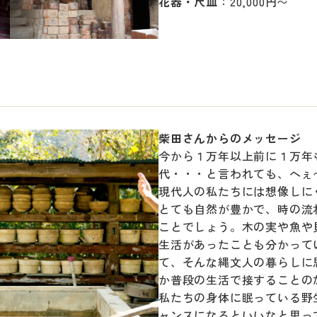
花器・尺皿
：20,000円〜
柴田さんからのメッセージ
今から１万年以上前に１万年
代・・・と言われても、へぇ
現代人の私たちには想像しに
とても自然が豊かで、時の流
ことでしょう。木の実や魚や
生活があったことも分かって
て、そんな縄文人の暮らしに
か普段の生活で接することの
私たちの身体に眠っている野
ャンスになるといいなと思っ