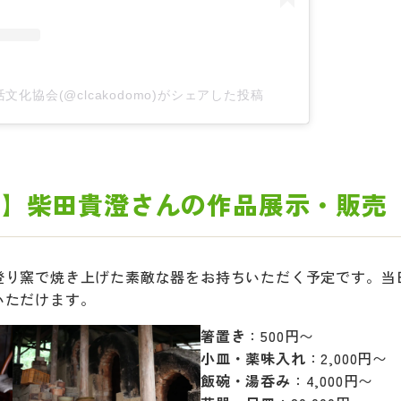
文化協会(@clcakodomo)がシェアした投稿
典】柴田貴澄さんの作品展示・販売
登り窯で焼き上げた素敵な器をお持ちいただく予定です。当
いただけます。
箸置き
：500円〜
小皿・薬味入れ
：2,000円〜
飯碗・湯呑み
：4,000円〜