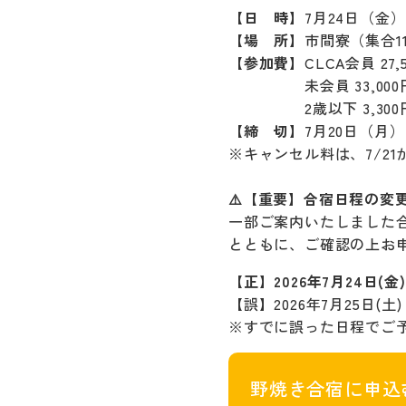
【日 時】
7月24日（金
【場 所】
市間寮（集合1
【参加費】
CLCA会員 27
未会員 33,000
2歳以下 3,300
【
締 切
】7月20日（月）
※キャンセル料は、7/21か
⚠️【重要】合宿日程の変
一部ご案内いたしました
とともに、ご確認の上お
【正】2026年7月24日(金)
【誤】2026年7月25日(土) 
※すでに誤った日程でご
野焼き合宿に申込