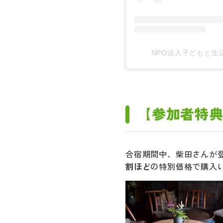
NPO法人子どもと生活
【参加者特
合宿期間中、柴田さんが
割ほど
の特別価格で購入