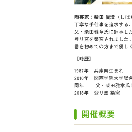
陶芸家：柴田 貴澄（しば
丁寧な手仕事を追求する
父・柴田雅章氏に師事した
登り窯を築窯されました
番を初めての方まで優し
【略歴】
1987年 兵庫県生まれ
2010年 関西学院大学総
同年 父・柴田雅章氏
2018年 登り窯 築窯
開催概要