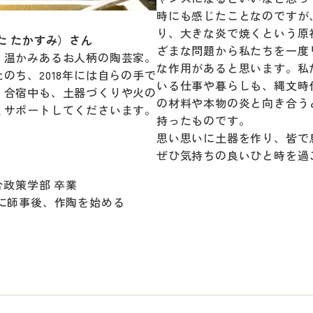
時にも感じたことなのですが
り、大きな炎で焼くという原
た たかすみ）さん
ざまな問題から私たちを一度
、温かみあるお人柄の陶芸家。
な作用があると思います。私
のち、2018年には自らの手で
いる仕事や暮らしも、縄文時
。合宿中も、土器づくりや火の
の材料や本物の炎と向き合う
くサポートしてくださいます。
持ったものです。
思い思いに土器を作り、皆で
ぜひ気持ちの良いひと時を過
合政策学部 卒業
に師事後、作陶を始める