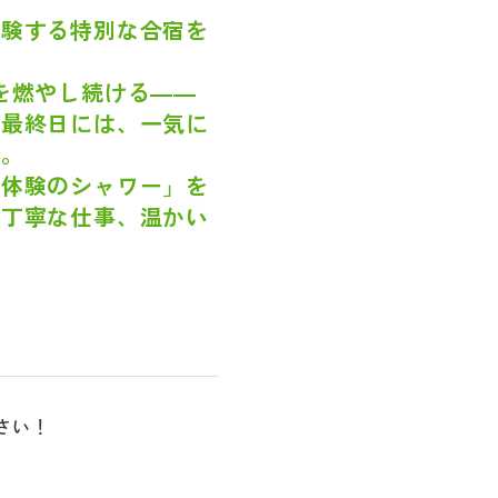
体験する特別な合宿を
を燃やし続ける――
の最終日には、一気に
す。
実体験のシャワー」を
の丁寧な仕事、温かい
！
さい！