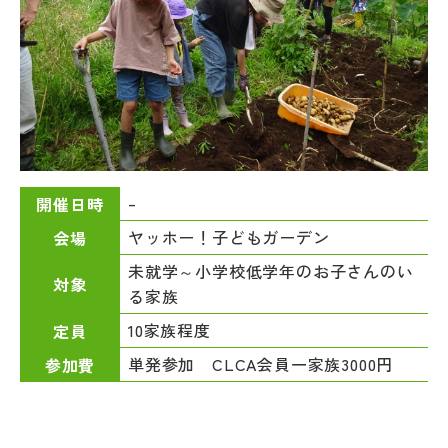
–
開催日時
ヤッホー！子どもガーデン
会場
未就学～小学校低学年のお子さんのい
対象
る家族
10家族程度
定員
単発参加 CLCA会員一家族3000円
参加費