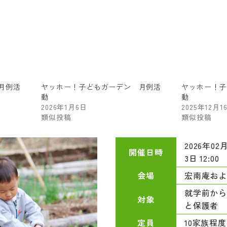
月例活
ヤッホー！子どもガーデン 月例活
ヤッホー！子
動
動
2026年1月6日
2025年12月1
類似投稿
類似投稿
2026年02月
開催日時
3日 12:00
宏南庵およ
会場
就学前か
対象
と保護者
10家族程度
定員