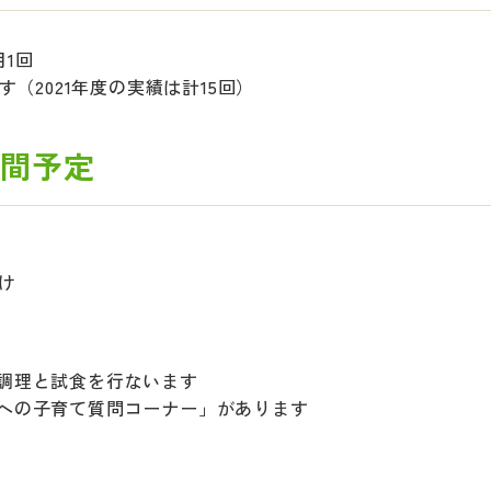
月1回
（2021年度の実績は計15回）
年間予定
け
調理と試食を行ないます
への子育て質問コーナー」があります