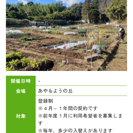
–
開催日時
あやもようの丘
会場
登録制
※４月～１年間の契約です
※前年度１月に利用希望者を募集しま
対象
す
※毎年、多少の入替えがあります