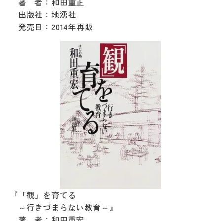
著 者：和田重正
出版社：地湧社
発売日：2014年再販
『「観」を育てる
～行きづまらない教育～』
著 者：和田重宏