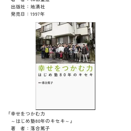
出版社：地湧社
発売日：1997年
『幸せをつかむ力
～はじめ塾80年のキセキ～』
著 者：落合篤子