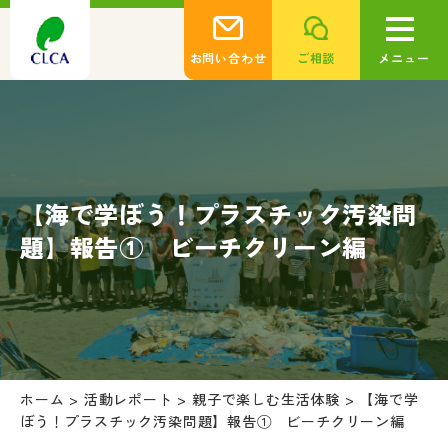
お問い合わせ
ご相談
メニュー
【海で学ぼう！プラスチック汚染問
題】報告① ビーチクリーン編
ホーム
>
活動レポート
>
親子で楽しむ生活体験
>
【海で学
ぼう！プラスチック汚染問題】報告① ビーチクリーン編