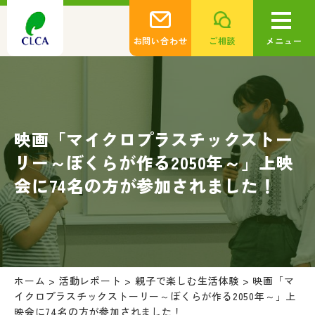
お問い合わせ
ご相談
メニュー
映画「マイクロプラスチックストー
リー～ぼくらが作る2050年～」上映
会に74名の方が参加されました！
ホーム
>
活動レポート
>
親子で楽しむ生活体験
>
映画「マ
イクロプラスチックストーリー～ぼくらが作る2050年～」上
映会に74名の方が参加されました！