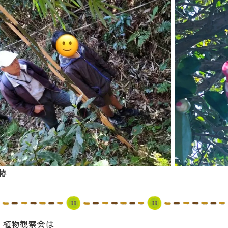
)椿
】植物観察会は