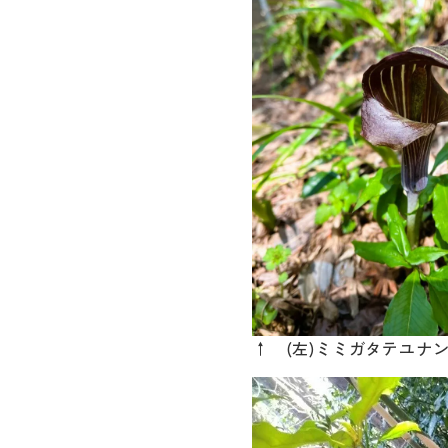
↑ (左)ミミガタテユナ