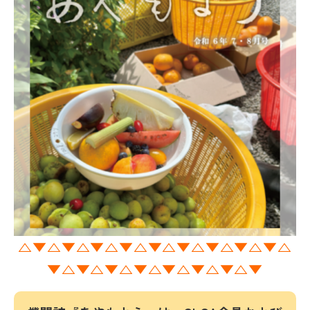
△▼△▼△▼△▼△▼△▼△▼△▼△▼△
▼△▼△▼△▼△▼△▼△▼△▼