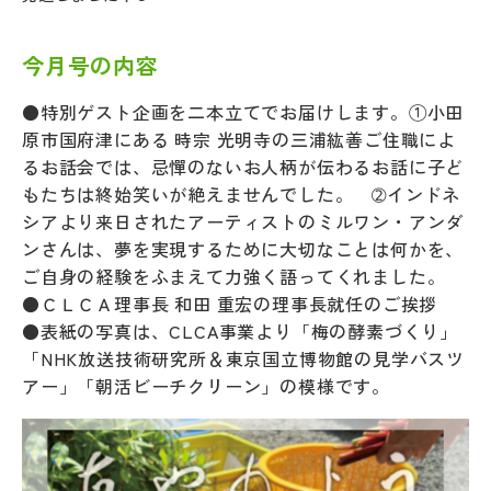
今月号の内容
●特別ゲスト企画を二本立てでお届けします。①小田
原市国府津にある 時宗 光明寺の三浦紘善ご住職によ
るお話会では、忌憚のないお人柄が伝わるお話に子ど
もたちは終始笑いが絶えませんでした。 ➁インドネ
シアより来日されたアーティストのミルワン・アンダ
ンさんは、夢を実現するために大切なことは何かを、
ご自身の経験をふまえて力強く語ってくれました。
●ＣＬＣＡ理事長 和田 重宏の理事長就任のご挨拶
●表紙の写真は、CLCA事業より「梅の酵素づくり」
「NHK放送技術研究所＆東京国立博物館の見学バスツ
アー」「朝活ビーチクリーン」の模様です。