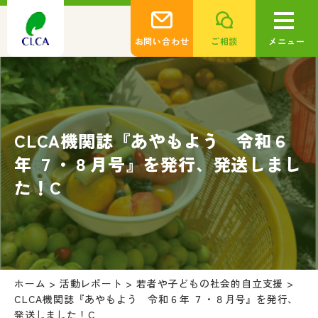
お問い合わせ
ご相談
メニュー
CLCA機関誌『あやもよう 令和６
年 ７・８月号』を発行、発送しまし
た！C
ホーム
>
活動レポート
>
若者や子どもの社会的自立支援
>
CLCA機関誌『あやもよう 令和６年 ７・８月号』を発行、
発送しました！C