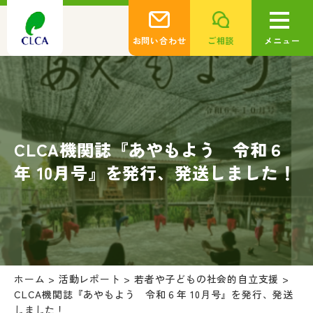
お問い合わせ
ご相談
メニュー
CLCA機関誌『あやもよう 令和６
年 10月号』を発行、発送しました！
ホーム
>
活動レポート
>
若者や子どもの社会的自立支援
>
CLCA機関誌『あやもよう 令和６年 10月号』を発行、発送
しました！