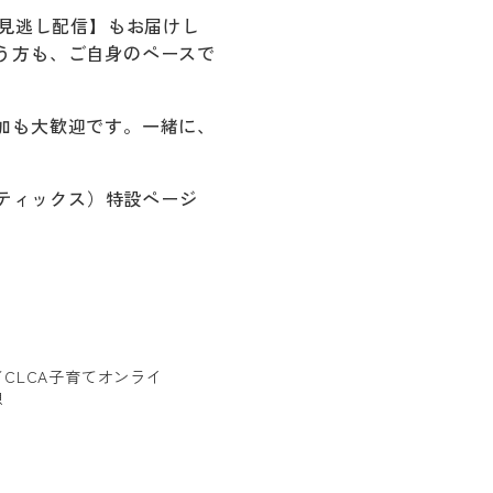
る見逃し配信】もお届けし
う方も、ご自身のペースで
加も大歓迎です。一緒に、
ーティックス）特設ページ
。
◤CLCA子育てオンライ
想
日