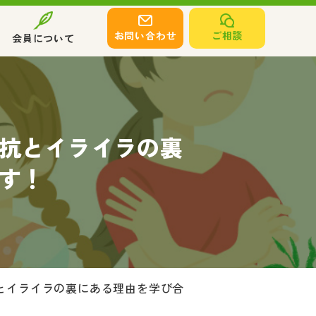
お問い合わせ
ご相談
会員について
抗とイライラの裏
す！
とイライラの裏にある理由を学び合