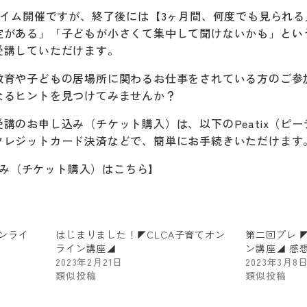
タイム開催ですが、終了後には【3ヶ月間、何度でも見られ
定がある」「子どもが小さくて集中して聞けないかも」とい
受講していただけます。
教育や子どもの居場所に関わるお仕事をされている方のご参
なるヒントを見つけてみませんか？
講のお申し込み（チケット購入）は、以下のPeatix（ピ
クレジットカード決済などで、簡単にお手続きいただけます
申し込み（チケット購入）はこちら】
オンライ
はじまりました！◤CLCA子育てオン
第二回プレ 
ライン講座◢
ン講座◢ 感
2023年2月21日
2023年3月8
類似投稿
類似投稿