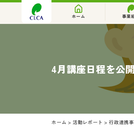
ホーム
事業
4月講座日程を公
ホーム
>
活動レポート
>
行政連携