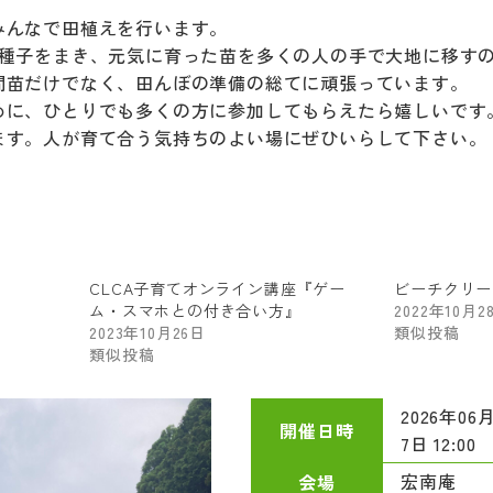
みんなで田植えを行います。
に種子をまき、元気に育った苗を多くの人の手で大地に移す
間苗だけでなく、田んぼの準備の総てに頑張っています。
めに、ひとりでも多くの方に参加してもらえたら嬉しいです
ます。人が育て合う気持ちのよい場にぜひいらして下さい。
CLCA子育てオンライン講座『ゲー
ビーチクリー
ム・スマホとの付き合い方』
2022年10月2
2023年10月26日
類似投稿
類似投稿
2026年06月
開催日時
7日 12:00
宏南庵
会場