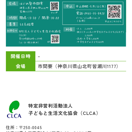
–
開催日時
市間寮（神奈川県山北町皆瀬川1177）
会場
特定非営利活動法人
子どもと生活文化協会（CLCA）
住所：〒250-0045