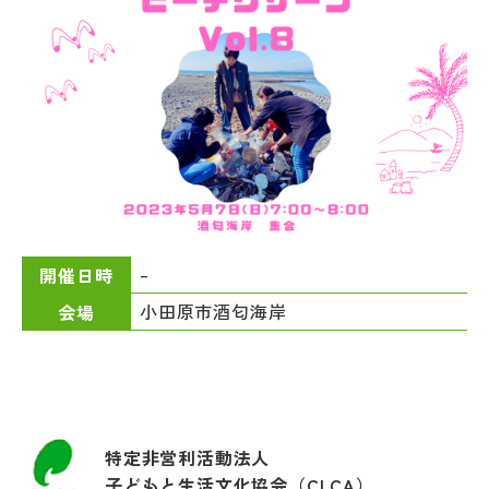
–
開催日時
小田原市酒匂海岸
会場
特定非営利活動法人
子どもと生活文化協会（CLCA）