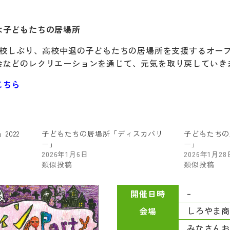
は子どもたちの居場所
登校しぶり、高校中退の子どもたちの居場所を支援するオー
会などのレクリエーションを通じて、元気を取り戻していき
こちら
022
子どもたちの居場所「ディスカバリ
子どもたちの
ー」
ー」
2026年1月6日
2026年1月28
類似投稿
類似投稿
–
開催日時
しろやま
会場
みなさん