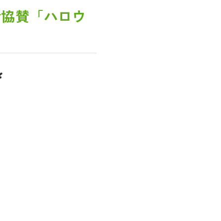
会協賛「ハロウ
❣