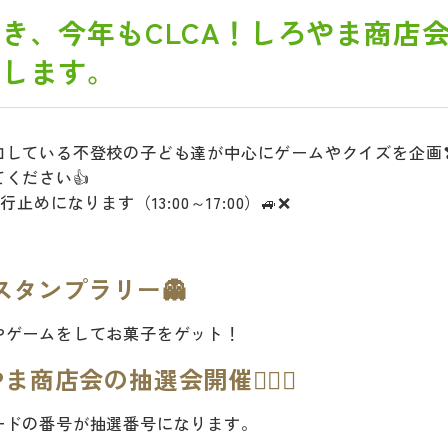
き、今年もCLCA！しろやま商店
催します。
加している不登校の子ども達が中心にゲームやクイズを企画
ください👍
止めになります（13:00～17:00）🚙❌
0 スタンプラリー👻
やゲームをしてお菓子をゲット！
ま商店会の抽選会開催😶‍🌫️🍬
ードの番号が抽選番号になります。