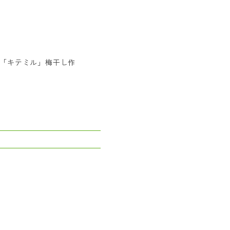
「キテミル」梅干し作
日