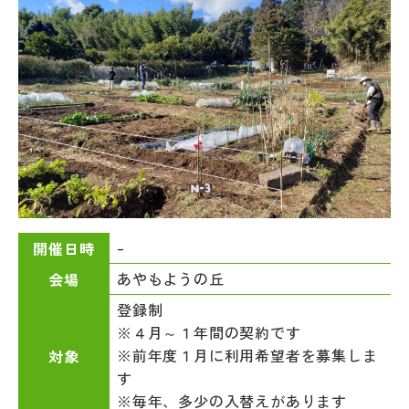
–
開催日時
あやもようの丘
会場
登録制
※４月～１年間の契約です
※前年度１月に利用希望者を募集しま
対象
す
※毎年、多少の入替えがあります