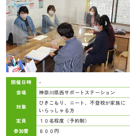
–
開催日時
神奈川県西サポートステーション
会場
ひきこもり、ニート、不登校が家族に
対象
いらっしゃる方
１０名程度（予約制）
定員
８００円
参加費