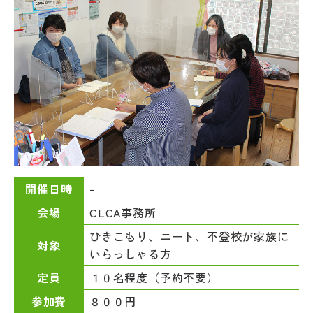
–
開催日時
CLCA事務所
会場
ひきこもり、ニート、不登校が家族に
対象
いらっしゃる方
１０名程度（予約不要）
定員
８００円
参加費