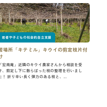
若者や子どもの社会的自立支援
居場所「キテミル」キウイの剪定枝片付
け
「宏南庵」近隣のキウイ農家さんから相談を受
け、剪定し下に散らばった枝の整理を行いまし
た！ 折り辛い長く弾力のある枝と、...