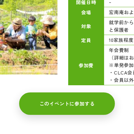
–
開催日時
宏南庵およ
会場
就学前か
対象
と保護者
10家族程度
定員
年会費制
（詳細は
※単発参
参加費
・CLCA会
・会員以外：
このイベントに参加する