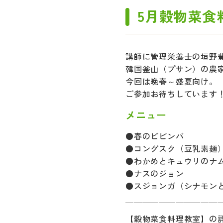
5月穀物菜食
講師に管理栄養士の垣野
韓国釜山（プサン）の農
今回は晩春～盛夏向け。
ご参加お待ちしています
メニュー
●春のビビンバ
●コングスク（豆乳素麺
●わかめとキュウリのナ
●ナスのジョン
●スジョンガ（シナモン
￣￣￣￣￣￣￣￣￣￣￣
【穀物菜食料理教室】の