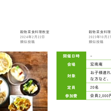
穀物菜食料理教室
穀物菜食料理
2024年2月22日
2023年10月2
類似投稿
類似投稿
–
開催日時
宏南庵
会場
お子様連
対象
な方など
20名
定員
会員2,00
参加費