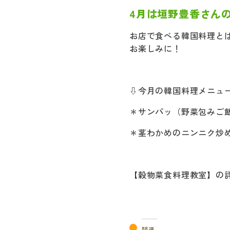
4月は垣野豊香さん
お店で食べる韓国料理と
お楽しみに！
⇩今月の韓国料理メニュ
＊サンパッ（野菜包みご
＊茎わかめのニンニク炒
【穀物菜食料理教室】の
関連