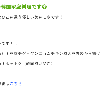
の韓国家庭料理です
😋
はひと味違う優しい美味しさです！
ーです！⇩
飯）＊豆腐チゲ＊ヤンニョムチキン風大豆肉のから揚げ
め＊ホットク（韓国風おやき）
詳細は
こちら