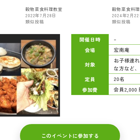
穀物菜食料理教室
穀物菜食料理
2022年7月28日
2024年2月2
類似投稿
類似投稿
–
開催日時
宏南庵
会場
お子様連
対象
な方など
20名
定員
会員2,000
参加費
このイベントに参加する