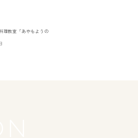
菜食料理教室「あやもようの
日
ON