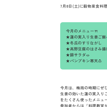
7月8日(土)に穀物菜食
今月のメニュー🍴
★蓮の実入り生姜ご飯
★冬瓜のすりながし
★高野豆腐のはさみ揚
★錦サラダ🥗
★パンプキン寒天🍮
今月は、梅雨の時期にぜ
生姜の効いた蓮の実入り
をたくさん使ったメニュー
参加者からは「料理教室