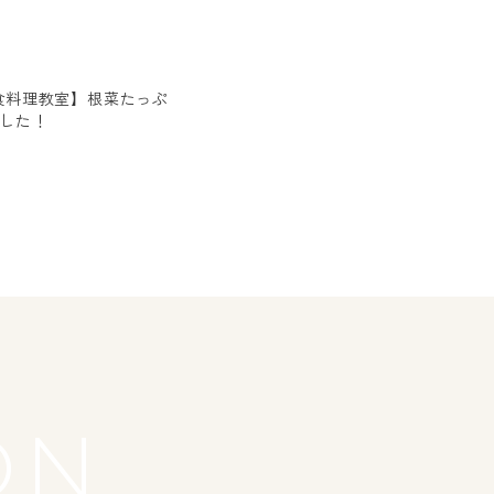
食料理教室】根菜たっぷ
した！
日
ON