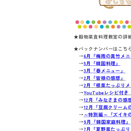
★穀物菜食料理教室の詳
★バックナンバーはこち
→
6月『梅雨の真竹メニ
→
5月『韓国料理』
→
3月『春メニュー』
→
2月『皆様の感想』
→
2月『根菜たっぷりメ
→
YouTubeレシピ付
→
12月『みなさまの感
→
12月『豆腐クリーム
→
～特別編～『ズイキ
→
9月『韓国家庭料理』
→
7月『夏野菜たっぷ