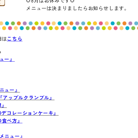
🌻8月はお休みです🌻
メニューは決まりましたらお知らせします。
細は
こちら
ら
ュー』
ニュー』
き『アップルクランブル』
想』
のデコレーションケーキ』
の食べ方』
りメニュー』