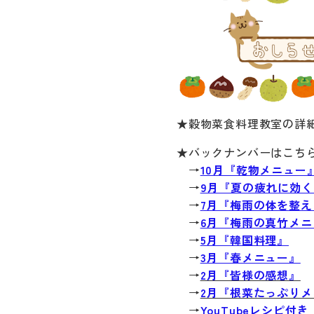
★穀物菜食料理教室の詳
★バックナンバーはこち
→
10月『乾物メニュー
→
9月『夏の疲れに効
→
7月『梅雨の体を整
→
6月『梅雨の真竹メニ
→
5月『韓国料理』
→
3月『春メニュー』
→
2月『皆様の感想』
→
2月『根菜たっぷりメ
→
YouTubeレシピ付