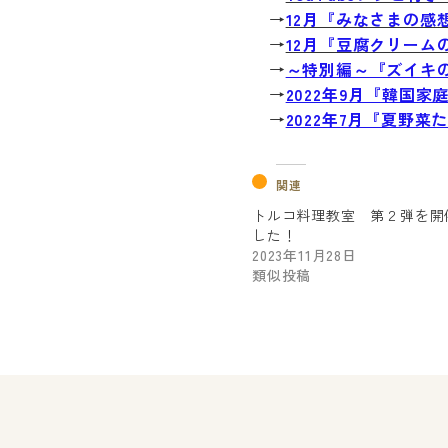
→
12月『みなさまの感
→
12月『豆腐クリーム
→
～特別編～『ズイキ
→
2022年9月『韓国家
→
2022年7月『夏野
関連
トルコ料理教室 第２弾を開
した！
2023年11月28日
類似投稿