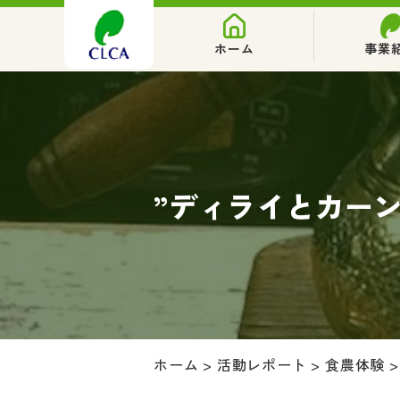
ホーム
事業
”ディライとカー
ホーム
>
活動レポート
>
食農体験