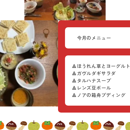
今月のメニュー
🔺ほうれん草とヨーグル
🔺ガヴルダギサラダ
🔺タルハナスープ
🔺レンズ豆ボール
🔺ノアの箱舟プディング