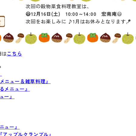
次回の穀物菜食料理教室は、
😃12月16日(土) 10:00～14:00 宏南庵
😃
次回をお楽しみに ♪1月はお休みとなります🪁
細は
こちら
ら
』
くメニュー＆雑草料理』
えるメニュー』
ュー』
ニュー』
き『アップルクランブル』