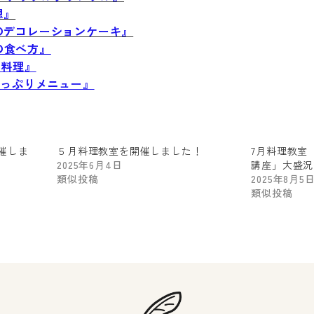
想』
のデコレーションケーキ』
の食べ方』
庭料理』
菜たっぷりメニュー』
催しま
５月料理教室を開催しました！
7月料理教室
2025年6月4日
講座」大盛況
類似投稿
2025年8月5
類似投稿